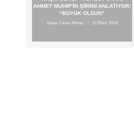
AHMET MUHIP’IN ŞIIRINI ANLATIYOR:
“BÜYÜK OLSUN”
Yazan
Caner Almaz
15 Ekim 2018