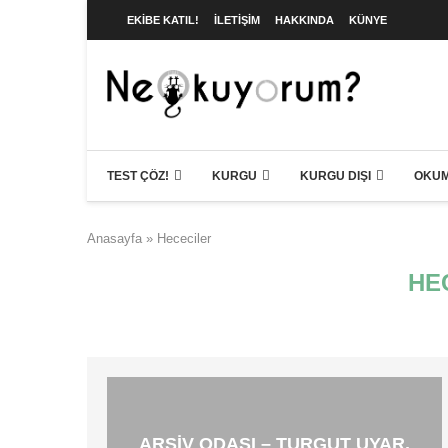
EKIBE KATIL!
İLETIŞIM
HAKKINDA
KÜNYE
TEST ÇÖZ!
KURGU
KURGU DIŞI
OKUM
Anasayfa
»
Hececiler
HE
ARŞIV ODASI – TURGUT UYAR,