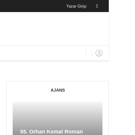
Yazar Girişi
AJANS
55. Orhan Kemal Roman