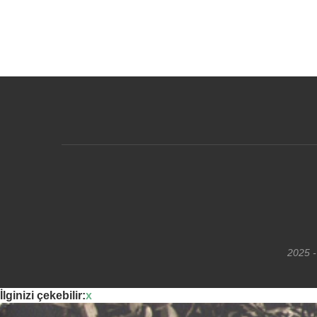
2025 -
İlginizi çekebilir:
x