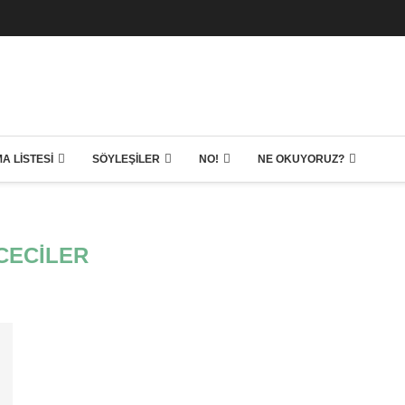
A LISTESI
SÖYLEŞILER
NO!
NE OKUYORUZ?
CECILER