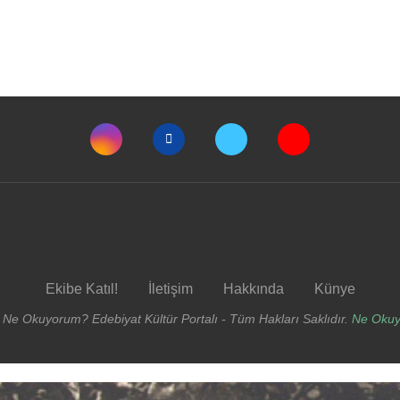
Ekibe Katıl!
İletişim
Hakkında
Künye
 Ne Okuyorum? Edebiyat Kültür Portalı - Tüm Hakları Saklıdır.
Ne Oku