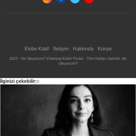
Ekibe Katıl!
İletişim
Hakkında
Künye
2025 - Ne Okuyorum? Edebiyat Kültür Portalı - Tüm Hakları Saklıdır.
Ne
Okuyorum?
İlginizi çekebilir:
x