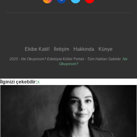
Ekibe Katıl!
İletişim
Hakkında
Künye
2025 - Ne Okuyorum? Edebiyat Kültür Portalı - Tüm Hakları Saklıdır.
Ne
Okuyorum?
İlginizi çekebilir:
x