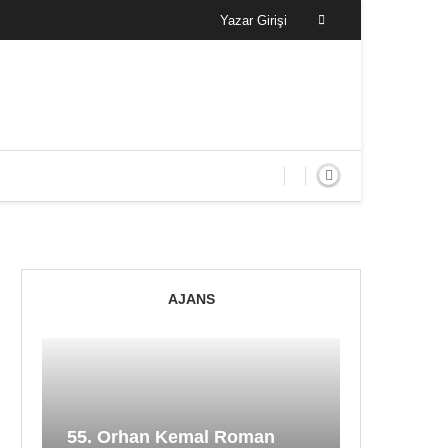
Yazar Girişi
AJANS
55. Orhan Kemal Roman