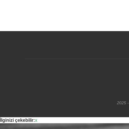
2025 -
İlginizi çekebilir:
x