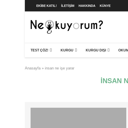
EKIBE KATIL!
İLETIŞIM
HAKKINDA
KÜNYE
TEST ÇÖZ!
KURGU
KURGU DIŞI
OKUM
Anasayfa
»
insan ne işe yarar
INSAN 