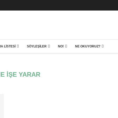
A LISTESI
SÖYLEŞILER
NO!
NE OKUYORUZ?
NE IŞE YARAR