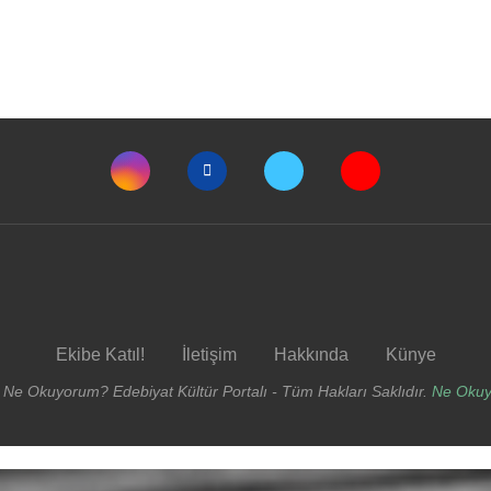
Ekibe Katıl!
İletişim
Hakkında
Künye
 Ne Okuyorum? Edebiyat Kültür Portalı - Tüm Hakları Saklıdır.
Ne Oku