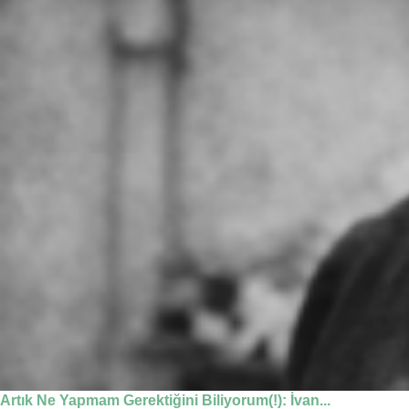
Artık Ne Yapmam Gerektiğini Biliyorum(!): İvan...