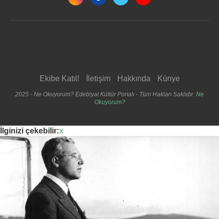
Ekibe Katıl!
İletişim
Hakkında
Künye
2025 - Ne Okuyorum? Edebiyat Kültür Portalı - Tüm Hakları Saklıdır.
Ne
Okuyorum?
İlginizi çekebilir:
x