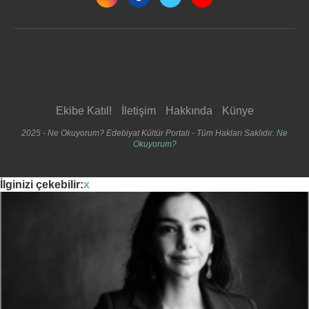
Ekibe Katıl!
İletişim
Hakkında
Künye
2025 - Ne Okuyorum? Edebiyat Kültür Portalı - Tüm Hakları Saklıdır.
Ne
Okuyorum?
İlginizi çekebilir:
x