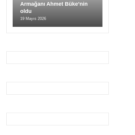
Armağanı Ahmet Büke’nin
oldu
19 Mayıs 2026