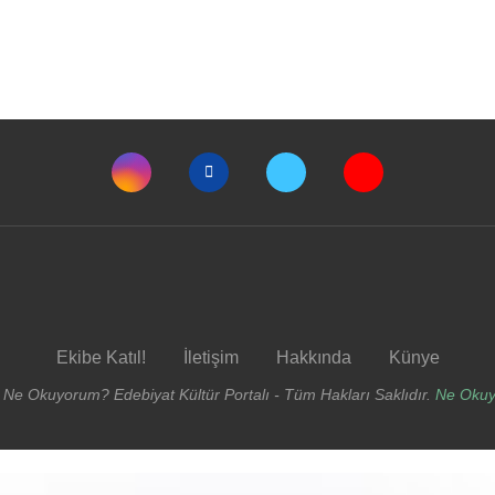
Ekibe Katıl!
İletişim
Hakkında
Künye
 Ne Okuyorum? Edebiyat Kültür Portalı - Tüm Hakları Saklıdır.
Ne Oku