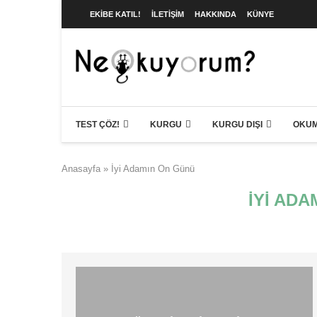
EKIBE KATIL!
İLETIŞIM
HAKKINDA
KÜNYE
TEST ÇÖZ!
KURGU
KURGU DIŞI
OKUM
Anasayfa
»
İyi Adamın On Günü
İYI AD