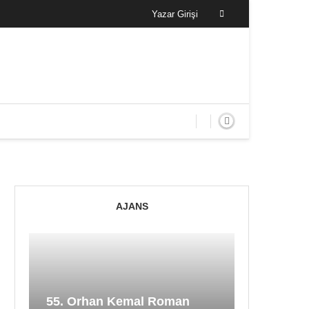
Yazar Girişi
AJANS
55. Orhan Kemal Roman