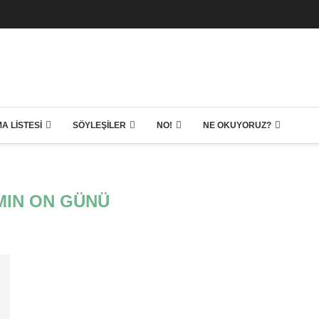
A LISTESI
SÖYLEŞILER
NO!
NE OKUYORUZ?
AMIN ON GÜNÜ