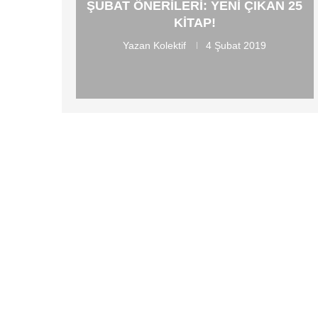
ŞUBAT ÖNERILERI: YENI ÇIKAN 25
KITAP!
Yazan
Kolektif
4 Şubat 2019