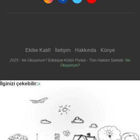
Ekibe Katıl!
İletişim
Hakkında
Künye
2025 - Ne Okuyorum? Edebiyat Kültür Portalı - Tüm Hakları Saklıdır.
Ne
Okuyorum?
İlginizi çekebilir:
x