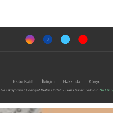
Ekibe Katıl!
İletişim
Hakkında
Künye
 Ne Okuyorum? Edebiyat Kültür Portalı - Tüm Hakları Saklıdır.
Ne Oku