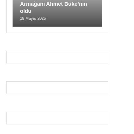
Armağanı Ahmet Büke’nin
oldu
19 Mayıs 2026