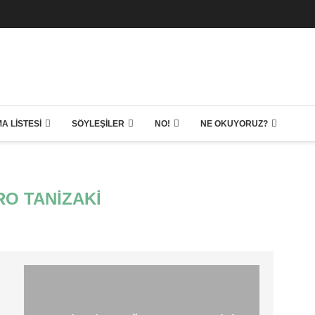
A LISTESI
SÖYLEŞILER
NO!
NE OKUYORUZ?
RO TANIZAKI