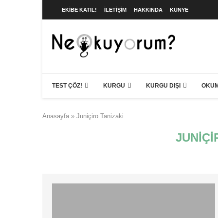
EKIBE KATIL!
İLETIŞIM
HAKKINDA
KÜNYE
TEST ÇÖZ!
KURGU
KURGU DIŞI
OKUM
Anasayfa
»
Juniçiro Tanizaki
JUNIÇI