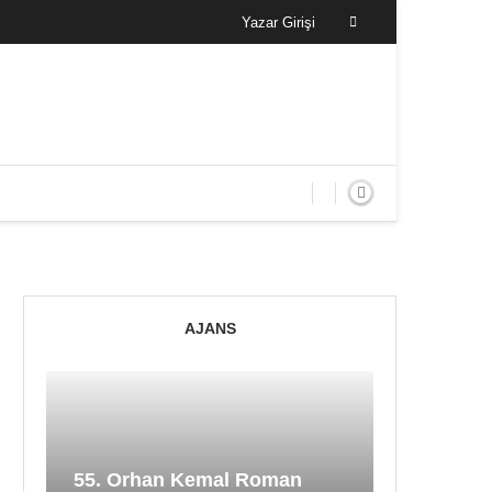
Yazar Girişi
AJANS
55. Orhan Kemal Roman