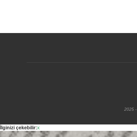
2025 -
İlginizi çekebilir:
x