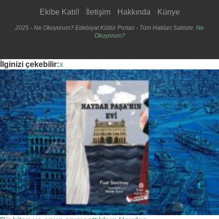
Ekibe Katıl!
İletişim
Hakkında
Künye
2025 - Ne Okuyorum? Edebiyat Kültür Portalı - Tüm Hakları Saklıdır.
Ne
Okuyorum?
İlginizi çekebilir:
x