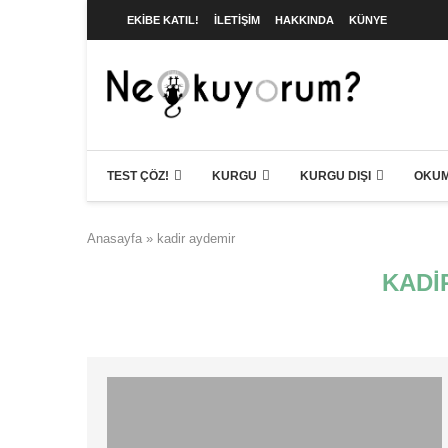
EKIBE KATIL!
İLETIŞIM
HAKKINDA
KÜNYE
TEST ÇÖZ!
KURGU
KURGU DIŞI
OKUM
Anasayfa
»
kadir aydemir
KADI