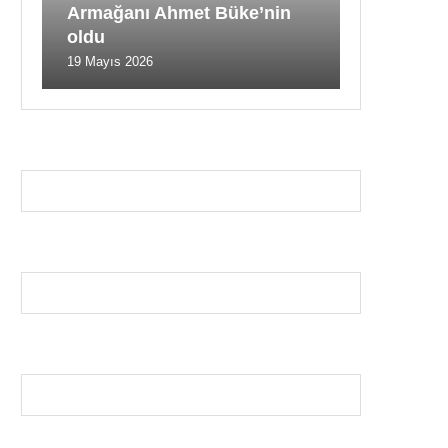
Armağanı Ahmet Büke’nin
oldu
19 Mayıs 2026