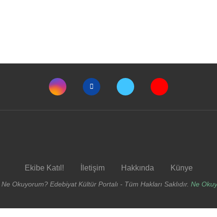
Ekibe Katıl!
İletişim
Hakkında
Künye
 Ne Okuyorum? Edebiyat Kültür Portalı - Tüm Hakları Saklıdır.
Ne Oku