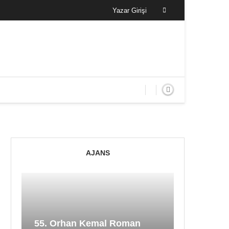
Yazar Girişi
AJANS
55. Orhan Kemal Roman