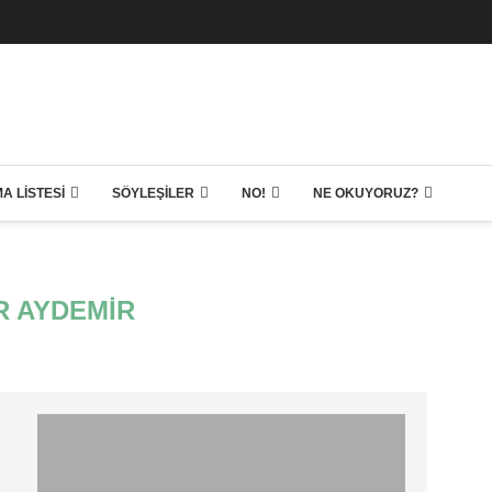
A LISTESI
SÖYLEŞILER
NO!
NE OKUYORUZ?
R AYDEMIR