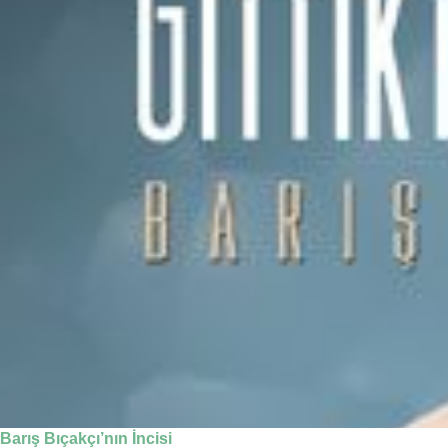
Barış Bıçakçı’nın İncisi