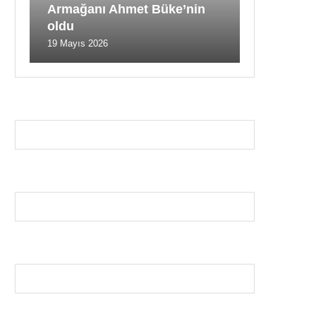
Armağanı Ahmet Büke’nin
oldu
19 Mayıs 2026