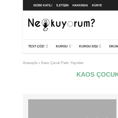
EKIBE KATIL!
İLETIŞIM
HAKKINDA
KÜNYE
TEST ÇÖZ!
KURGU
KURGU DIŞI
OKUM
Anasayfa
»
Kaos Çocuk Parkı Yayınları
KAOS ÇOCUK