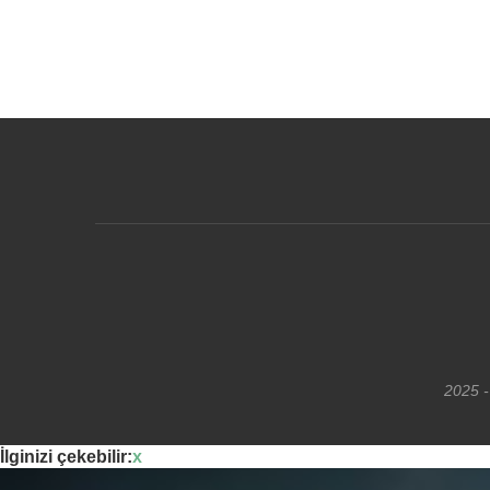
2025 -
İlginizi çekebilir:
x