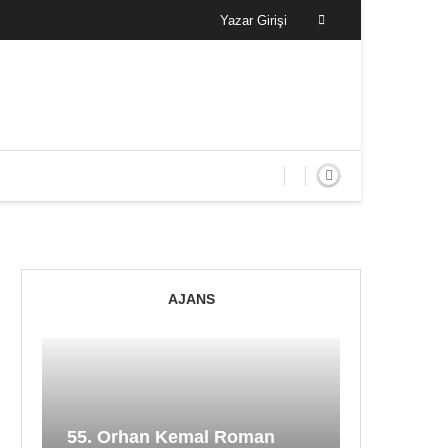
Yazar Girişi
AJANS
55. Orhan Kemal Roman