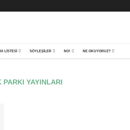
A LISTESI
SÖYLEŞILER
NO!
NE OKUYORUZ?
 PARKI YAYINLARI