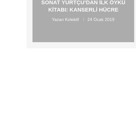
SONAT YURTÇU’DAN ILK ÖYKÜ
KITABI: KANSERLI HÜCRE
Yazan
Kolektif
24 Ocak 2019