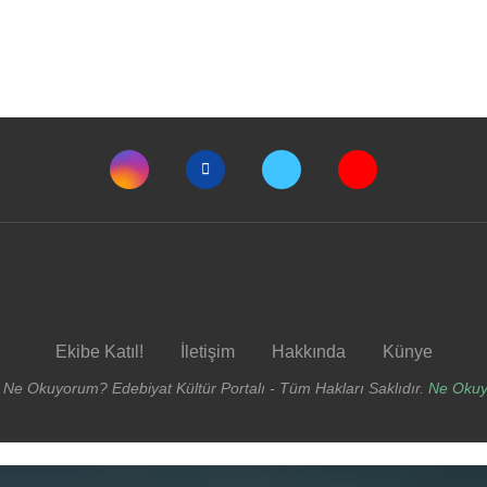
Ekibe Katıl!
İletişim
Hakkında
Künye
 Ne Okuyorum? Edebiyat Kültür Portalı - Tüm Hakları Saklıdır.
Ne Oku