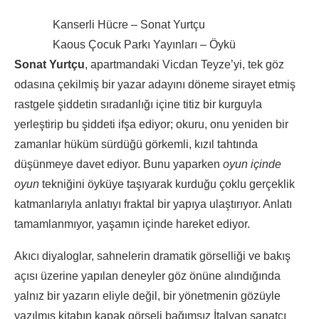
Kanserli Hücre – Sonat Yurtçu
Kaous Çocuk Parkı Yayınları – Öykü
Sonat Yurtçu
, apartmandaki Vicdan Teyze’yi, tek göz
odasına çekilmiş bir yazar adayını döneme sirayet etmiş
rastgele şiddetin sıradanlığı içine titiz bir kurguyla
yerleştirip bu şiddeti ifşa ediyor; okuru, onu yeniden bir
zamanlar hüküm sürdüğü görkemli, kızıl tahtında
düşünmeye davet ediyor. Bunu yaparken
oyun içinde
oyun
tekniğini öyküye taşıyarak kurduğu çoklu gerçeklik
katmanlarıyla anlatıyı fraktal bir yapıya ulaştırıyor. Anlatı
tamamlanmıyor, yaşamın içinde hareket ediyor.
Akıcı diyaloglar, sahnelerin dramatik görselliği ve bakış
açısı üzerine yapılan deneyler göz önüne alındığında
yalnız bir yazarın eliyle değil, bir yönetmenin gözüyle
yazılmış kitabın kapak görseli bağımsız İtalyan sanatçı