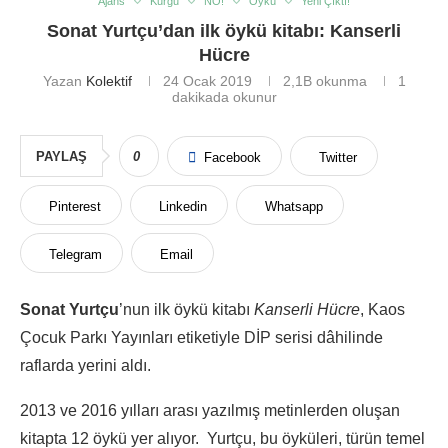
Ajans
Kurgu
NO!
Öykü
Yeni Çıktı!
Sonat Yurtçu’dan ilk öykü kitabı: Kanserli
Hücre
Yazan
Kolektif
24 Ocak 2019
2,1B
okunma
1
dakikada okunur
PAYLAŞ
0
Facebook
Twitter
Pinterest
Linkedin
Whatsapp
Telegram
Email
Sonat Yurtçu
’nun ilk öykü kitabı
Kanserli Hücre
, Kaos
Çocuk Parkı Yayınları etiketiyle DİP serisi dâhilinde
raflarda yerini aldı.
2013 ve 2016 yılları arası yazılmış metinlerden oluşan
kitapta 12 öykü yer alıyor. Yurtçu, bu öyküleri, türün temel