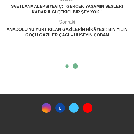
SVETLANA ALEKSIYEVIÇ: “GERÇEK YAŞAMIN SESLERI
KADAR ILGI ÇEKICI BIR ŞEY YOK.”
Sonraki
ANADOLU’YU YURT KILAN GAZILERIN HIKÂYESI: BIN YILIN
GÖÇÜ GAZILER ÇAĞI – HÜSEYIN ÇOBAN