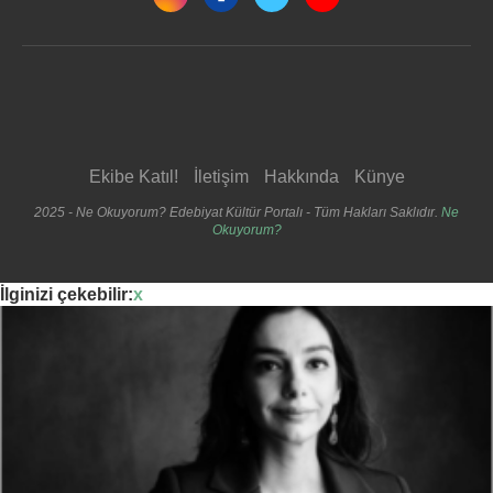
Ekibe Katıl!
İletişim
Hakkında
Künye
2025 - Ne Okuyorum? Edebiyat Kültür Portalı - Tüm Hakları Saklıdır.
Ne
Okuyorum?
İlginizi çekebilir:
x