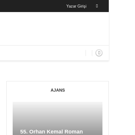
Yazar Girişi
AJANS
55. Orhan Kemal Roman