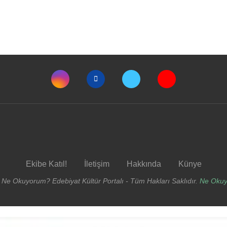
Ekibe Katıl!
İletişim
Hakkında
Künye
 Ne Okuyorum? Edebiyat Kültür Portalı - Tüm Hakları Saklıdır.
Ne Oku