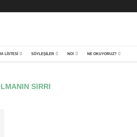
A LISTESI
SÖYLEŞILER
NO!
NE OKUYORUZ?
LMANIN SIRRI