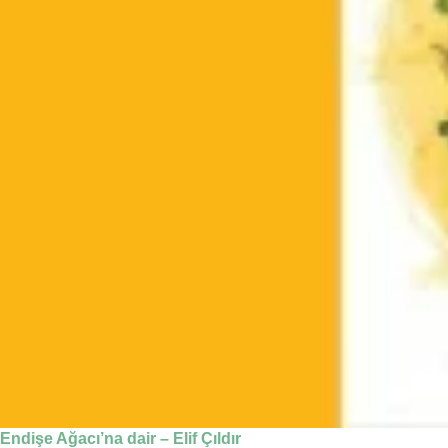
Endişe Ağacı’na dair – Elif Çıldır