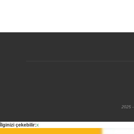
2025 -
İlginizi çekebilir:
x