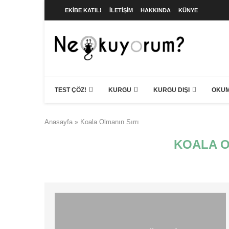
EKIBE KATIL!
İLETIŞIM
HAKKINDA
KÜNYE
TEST ÇÖZ!
KURGU
KURGU DIŞI
OKUM
Anasayfa
»
Koala Olmanın Sırrı
KOALA O