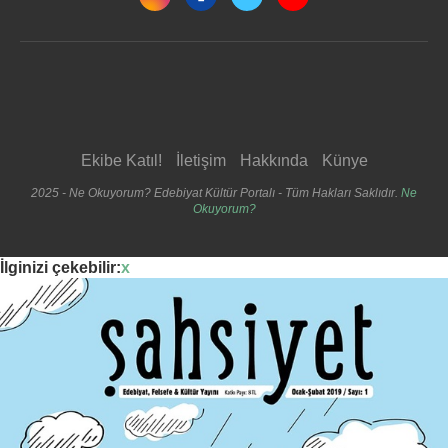
Ekibe Katıl!
İletişim
Hakkında
Künye
2025 - Ne Okuyorum? Edebiyat Kültür Portalı - Tüm Hakları Saklıdır.
Ne
Okuyorum?
İlginizi çekebilir:
x