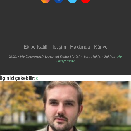
Ekibe Katıl!
İletişim
Hakkında
Künye
2025 - Ne Okuyorum? Edebiyat Kültür Portalı - Tüm Hakları Saklıdır.
Ne
Okuyorum?
İlginizi çekebilir:
x