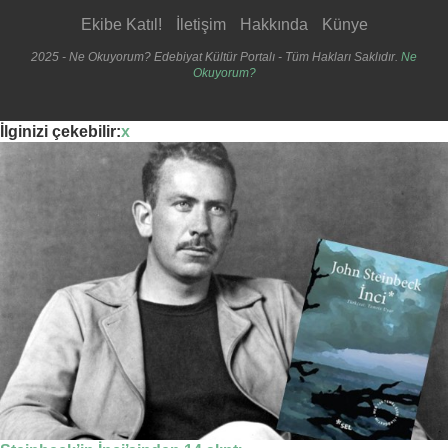
Ekibe Katıl!
İletişim
Hakkında
Künye
2025 - Ne Okuyorum? Edebiyat Kültür Portalı - Tüm Hakları Saklıdır.
Ne
Okuyorum?
İlginizi çekebilir:
x