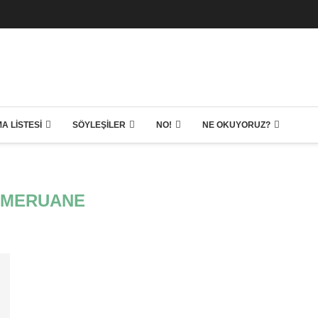
A LISTESI
SÖYLEŞILER
NO!
NE OKUYORUZ?
 MERUANE