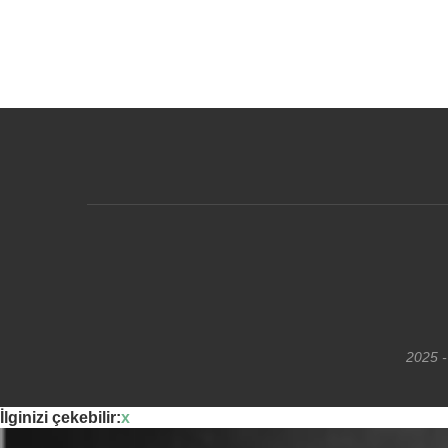
2025 -
İlginizi çekebilir:
x