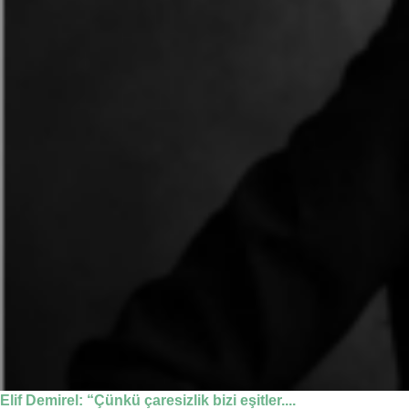
Elif Demirel: “Çünkü çaresizlik bizi eşitler....