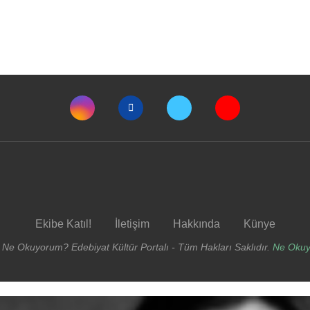
Ekibe Katıl!
İletişim
Hakkında
Künye
 Ne Okuyorum? Edebiyat Kültür Portalı - Tüm Hakları Saklıdır.
Ne Oku