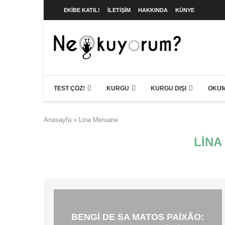
EKIBE KATIL!
İLETIŞIM
HAKKINDA
KÜNYE
TEST ÇÖZ!
KURGU
KURGU DIŞI
OKUM
Anasayfa
»
Lina Meruane
LINA
BENGI DE SA MATOS PAIXÃO: