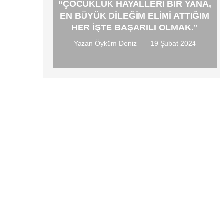
“ÇOCUKLUK HAYALLERI BIR YANA,
EN BÜYÜK DILEĞIM ELIMI ATTIĞIM
HER IŞTE BAŞARILI OLMAK.”
Yazan
Öyküm Deniz
19 Şubat 2024