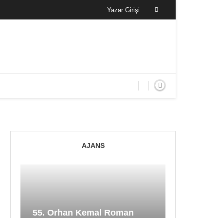
Yazar Girişi
AJANS
55. Orhan Kemal Roman