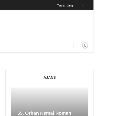
Yazar Girişi
AJANS
55. Orhan Kemal Roman