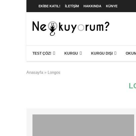
EKIBE KATIL!
İLETIŞIM
HAKKINDA
KÜNYE
TEST ÇÖZ!
KURGU
KURGU DIŞI
OKUM
Anasayfa
»
Longos
L