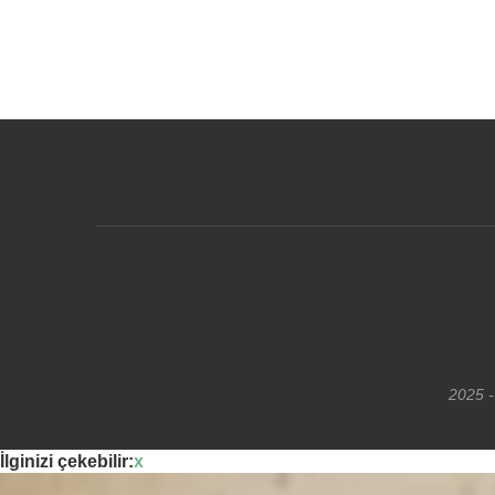
2025 -
İlginizi çekebilir:
x