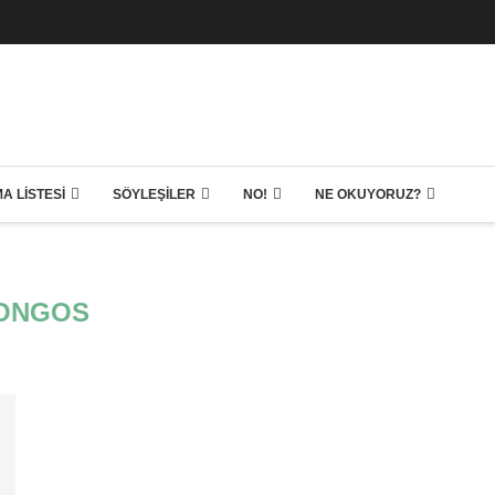
A LISTESI
SÖYLEŞILER
NO!
NE OKUYORUZ?
ONGOS