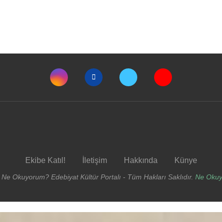
Ekibe Katıl!
İletişim
Hakkında
Künye
 Ne Okuyorum? Edebiyat Kültür Portalı - Tüm Hakları Saklıdır.
Ne Oku