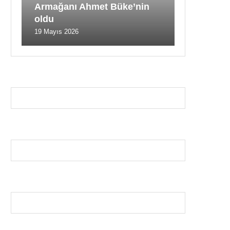
Armağanı Ahmet Büke’nin
oldu
19 Mayıs 2026