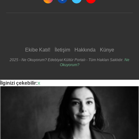
Ekibe Katıl!
İletişim
Hakkında
Künye
2025 - Ne Okuyorum? Edebiyat Kültür Portalı - Tüm Hakları Saklıdır.
Ne
Okuyorum?
İlginizi çekebilir:
x