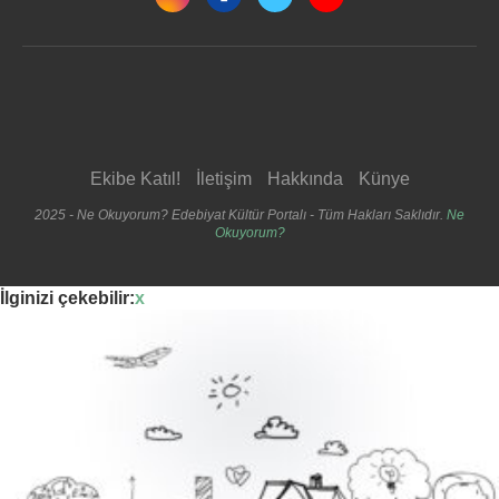
Ekibe Katıl!
İletişim
Hakkında
Künye
2025 - Ne Okuyorum? Edebiyat Kültür Portalı - Tüm Hakları Saklıdır.
Ne
Okuyorum?
İlginizi çekebilir:
x