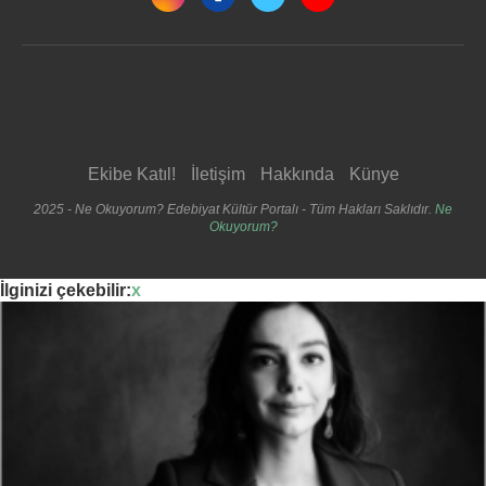
Ekibe Katıl!
İletişim
Hakkında
Künye
2025 - Ne Okuyorum? Edebiyat Kültür Portalı - Tüm Hakları Saklıdır.
Ne
Okuyorum?
İlginizi çekebilir:
x