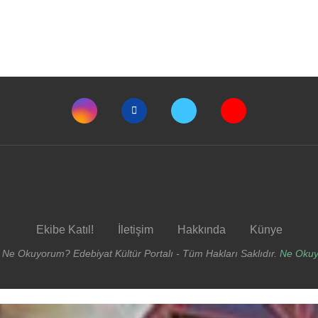
Ekibe Katıl!
İletişim
Hakkında
Künye
 Ne Okuyorum? Edebiyat Kültür Portalı - Tüm Hakları Saklıdır.
Ne Oku