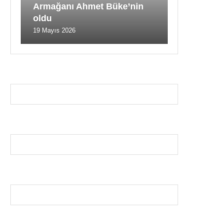
Armağanı Ahmet Büke’nin
oldu
19 Mayıs 2026