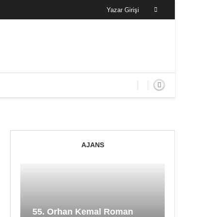
Yazar Girişi
AJANS
55. Orhan Kemal Roman