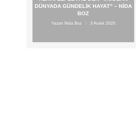
DÜNYADA GÜNDELIK HAYAT” – NIDA
BOZ
Yazan
Nida Boz
3 Aralık 2020