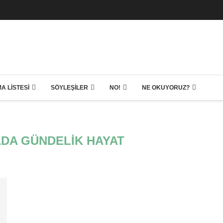
A LISTESI
SÖYLEŞILER
NO!
NE OKUYORUZ?
DA GÜNDELIK HAYAT