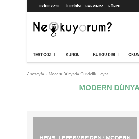
EKIBE KATIL!
İLETIŞIM
HAKKINDA
KÜNYE
TEST ÇÖZ!
KURGU
KURGU DIŞI
OKUM
Anasayfa
»
Modern Dünyada Gündelik Hayat
MODERN DÜNYA
HENRI LEFEBVRE’DEN “MODERN