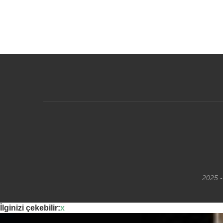
2025 -
İlginizi çekebilir:
x