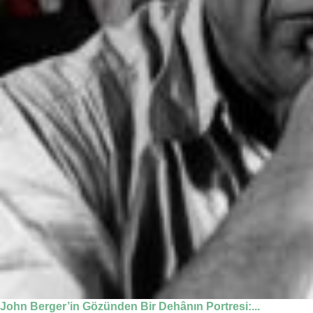
John Berger’in Gözünden Bir Dehânın Portresi:...