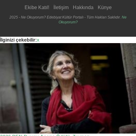
Ekibe Katıl!
İletişim
Hakkında
Künye
2025 - Ne Okuyorum? Edebiyat Kültür Portalı - Tüm Hakları Saklıdır.
Ne
Okuyorum?
İlginizi çekebilir:
x