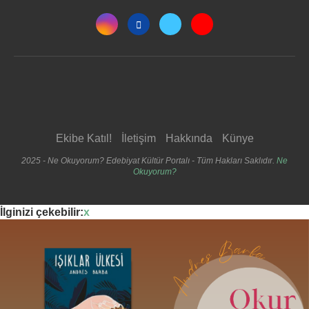
Ekibe Katıl!
İletişim
Hakkında
Künye
2025 - Ne Okuyorum? Edebiyat Kültür Portalı - Tüm Hakları Saklıdır.
Ne
Okuyorum?
İlginizi çekebilir:
x