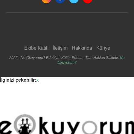
Ekibe Katıl!
İletişim
Hakkında
Künye
2025 - Ne Okuyorum? Edebiyat Kültür Portalı - Tüm Hakları Saklıdır.
Ne
Okuyorum?
İlginizi çekebilir:
x