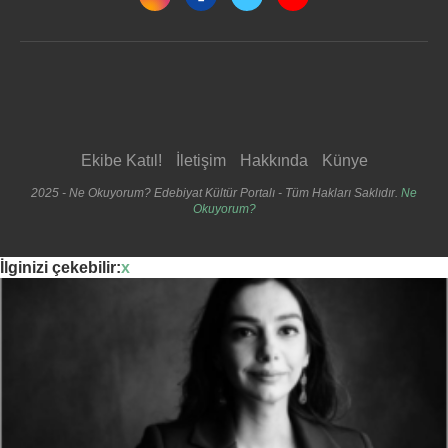
Ekibe Katıl!
İletişim
Hakkında
Künye
2025 - Ne Okuyorum? Edebiyat Kültür Portalı - Tüm Hakları Saklıdır.
Ne
Okuyorum?
İlginizi çekebilir:
x