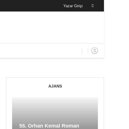
Yazar Girişi
AJANS
55. Orhan Kemal Roman