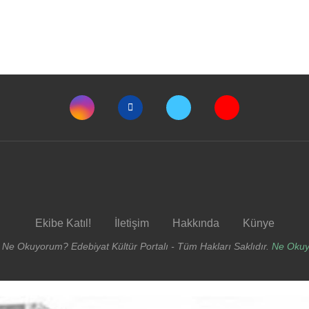
Ekibe Katıl!
İletişim
Hakkında
Künye
 Ne Okuyorum? Edebiyat Kültür Portalı - Tüm Hakları Saklıdır.
Ne Oku