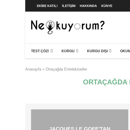
EKIBE KATIL!
İLETIŞIM
HAKKINDA
KÜNYE
TEST ÇÖZ!
KURGU
KURGU DIŞI
OKUM
Anasayfa
»
Ortaçağda Entelektüeller
ORTAÇAĞDA 
JACQUES LE GOFF’TAN