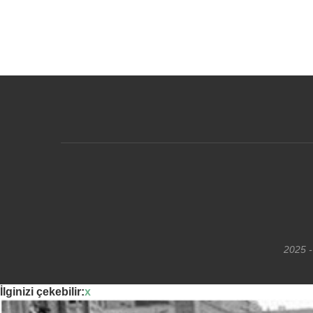
2025 -
İlginizi çekebilir:
x