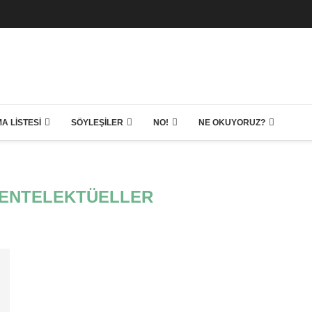
A LISTESI
SÖYLEŞILER
NO!
NE OKUYORUZ?
ENTELEKTÜELLER