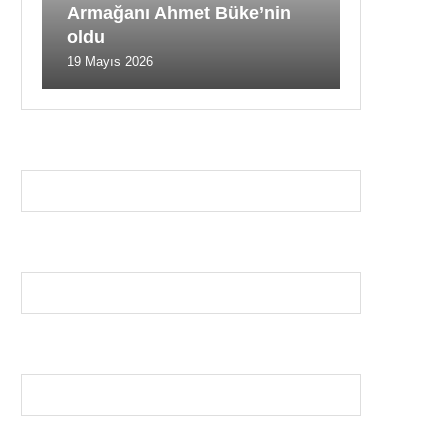
Armağanı Ahmet Büke’nin
oldu
19 Mayıs 2026