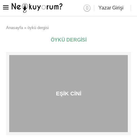
Yazar Girişi
Anasayfa
»
öykü dergisi
ÖYKÜ DERGISI
EŞIK CINI