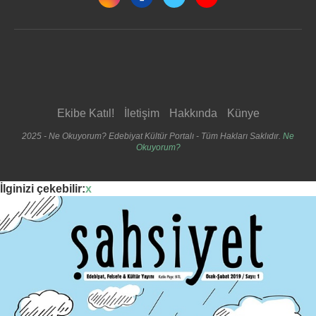
Ekibe Katıl!
İletişim
Hakkında
Künye
2025 - Ne Okuyorum? Edebiyat Kültür Portalı - Tüm Hakları Saklıdır.
Ne
Okuyorum?
İlginizi çekebilir:
x