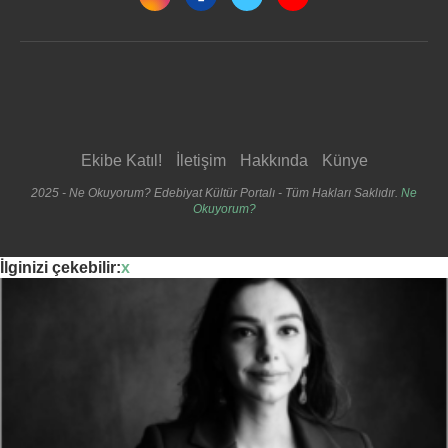
Ekibe Katıl!
İletişim
Hakkında
Künye
2025 - Ne Okuyorum? Edebiyat Kültür Portalı - Tüm Hakları Saklıdır.
Ne
Okuyorum?
İlginizi çekebilir:
x