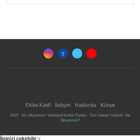
Ekibe Katıl!
İletişim
Hakkında
Künye
2025 - Ne Okuyorum? Edebiyat Kültür Portalı - Tüm Hakları Saklıdır.
Ne
Okuyorum?
İlginizi çekebilir:
x