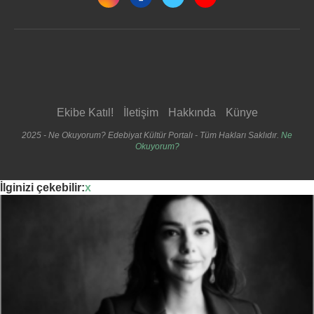
Ekibe Katıl!
İletişim
Hakkında
Künye
2025 - Ne Okuyorum? Edebiyat Kültür Portalı - Tüm Hakları Saklıdır.
Ne
Okuyorum?
İlginizi çekebilir:
x