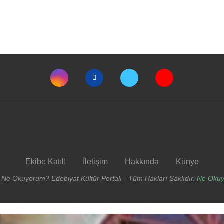
Ekibe Katıl!
İletişim
Hakkında
Künye
 Ne Okuyorum? Edebiyat Kültür Portalı - Tüm Hakları Saklıdır.
Ne Oku