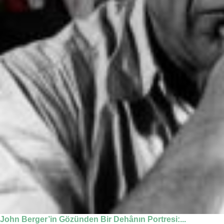
John Berger’in Gözünden Bir Dehânın Portresi:...