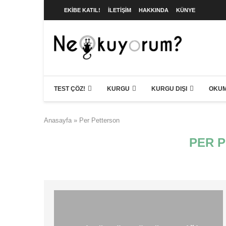
EKIBE KATIL!
İLETIŞIM
HAKKINDA
KÜNYE
TEST ÇÖZ!
KURGU
KURGU DIŞI
OKUM
Anasayfa
»
Per Petterson
PER 