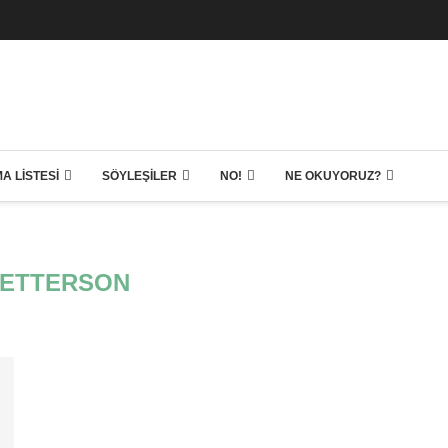
A LISTESI
SÖYLEŞILER
NO!
NE OKUYORUZ?
PETTERSON