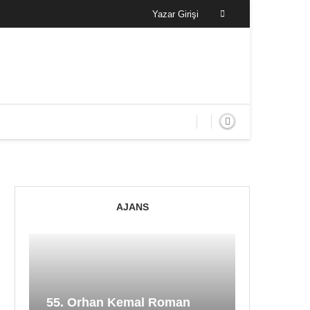
Yazar Girişi
AJANS
55. Orhan Kemal Roman