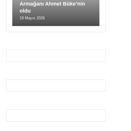
Armağanı Ahmet Büke’nin
oldu
19 Mayıs 2026