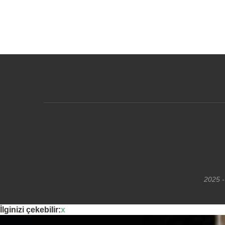
2025 -
İlginizi çekebilir:
x