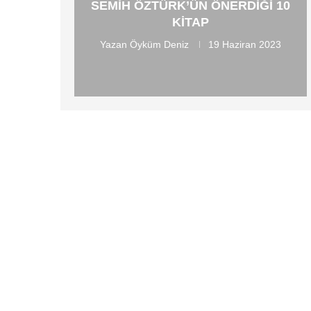
SEMIH ÖZTÜRK’ÜN ÖNERDIĞI 10
KITAP
Yazan
Öyküm Deniz
19 Haziran 2023