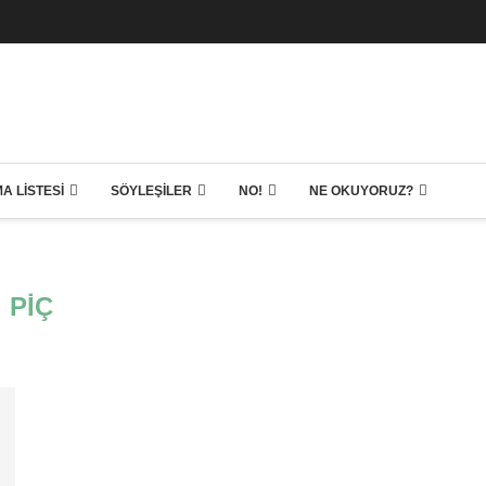
A LISTESI
SÖYLEŞILER
NO!
NE OKUYORUZ?
PIÇ