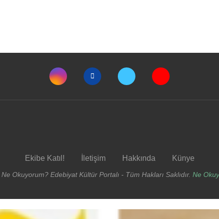
Ekibe Katıl!
İletişim
Hakkında
Künye
 Ne Okuyorum? Edebiyat Kültür Portalı - Tüm Hakları Saklıdır.
Ne Oku