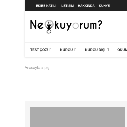
EKIBE KATIL!
İLETIŞIM
HAKKINDA
KÜNYE
TEST ÇÖZ!
KURGU
KURGU DIŞI
OKUM
Anasayfa
»
piç