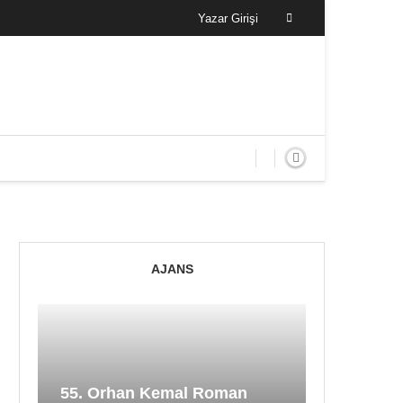
Yazar Girişi
AJANS
55. Orhan Kemal Roman