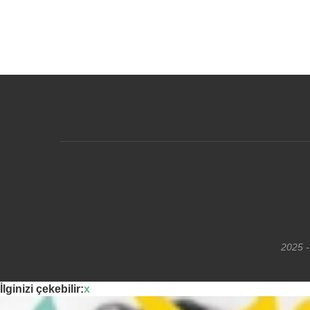
2025 -
İlginizi çekebilir:
x