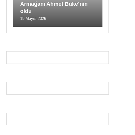
Armağanı Ahmet Büke’nin
oldu
19 Mayıs 2026