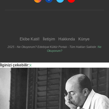
Ekibe Katıl!
İletişim
Hakkında
Künye
2025 - Ne Okuyorum? Edebiyat Kültür Portalı - Tüm Hakları Saklıdır.
Ne
Okuyorum?
İlginizi çekebilir:
x