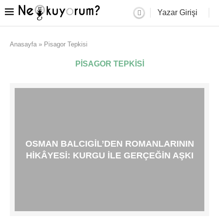
Yazar Girişi
Anasayfa
»
Pisagor Tepkisi
PISAGOR TEPKISI
OSMAN BALCIGIL’DEN ROMANLARININ
HIKÂYESI: KURGU ILE GERÇEĞIN AŞKI