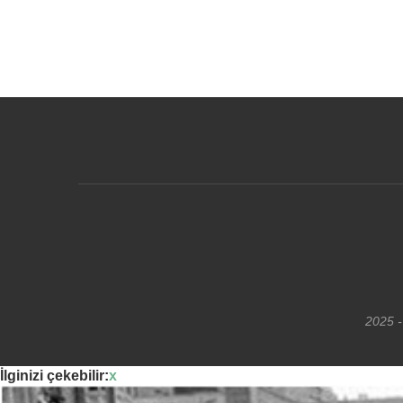
2025 -
İlginizi çekebilir:
x