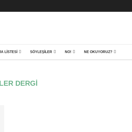
A LISTESI
SÖYLEŞILER
NO!
NE OKUYORUZ?
LER DERGI