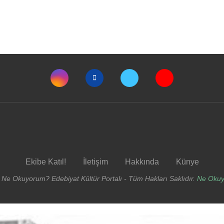
Ekibe Katıl!
İletişim
Hakkında
Künye
 Ne Okuyorum? Edebiyat Kültür Portalı - Tüm Hakları Saklıdır.
Ne Oku