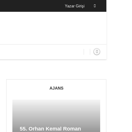
Yazar Girişi
AJANS
55. Orhan Kemal Roman