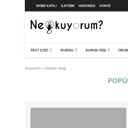
EKIBE KATIL!
İLETIŞIM
HAKKINDA
KÜNYE
TEST ÇÖZ!
KURGU
KURGU DIŞI
OKUM
Anasayfa
»
popüler dergi
POPÜ