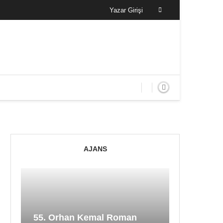
Yazar Girişi
AJANS
55. Orhan Kemal Roman