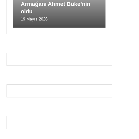
Armağanı Ahmet Büke’nin
oldu
19 Mayıs 2026