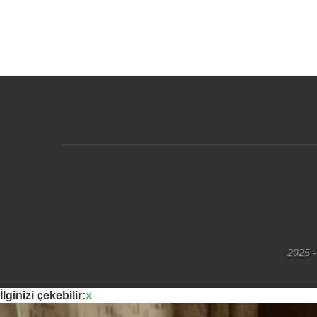
2025 -
İlginizi çekebilir:
x