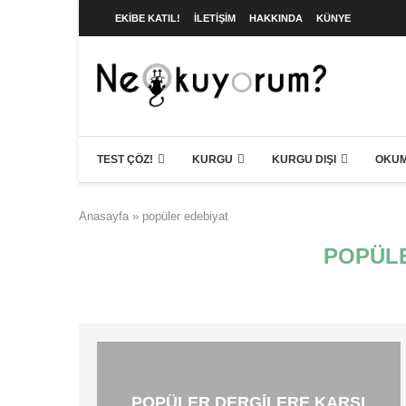
EKIBE KATIL!
İLETIŞIM
HAKKINDA
KÜNYE
TEST ÇÖZ!
KURGU
KURGU DIŞI
OKUM
Anasayfa
»
popüler edebiyat
POPÜLE
POPÜLER DERGILERE KARŞI