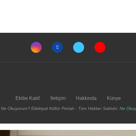
Ekibe Katıl!
İletişim
Hakkında
Künye
 Ne Okuyorum? Edebiyat Kültür Portalı - Tüm Hakları Saklıdır.
Ne Oku