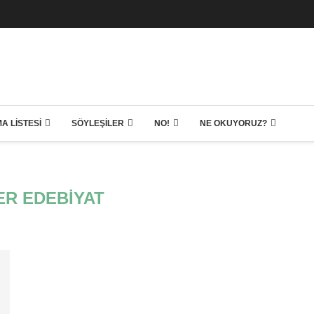
A LISTESI
SÖYLEŞILER
NO!
NE OKUYORUZ?
R EDEBIYAT