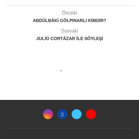
Önceki
ABDÜLBÂKI GÖLPINARLI KIMDIR?
Sonraki
JULIO CORTÁZAR ILE SÖYLEŞI