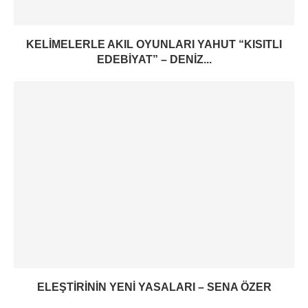
KELIMELERLE AKIL OYUNLARI YAHUT “KISITLI
EDEBIYAT” – DENIZ...
ELEŞTIRININ YENI YASALARI – SENA ÖZER