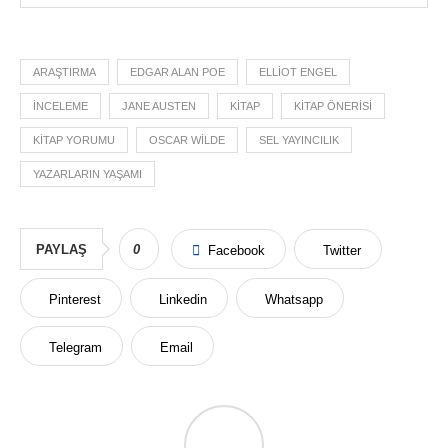
ARAŞTIRMA
EDGAR ALAN POE
ELLIOT ENGEL
INCELEME
JANE AUSTEN
KITAP
KITAP ÖNERISI
KITAP YORUMU
OSCAR WILDE
SEL YAYINCILIK
YAZARLARIN YAŞAMI
PAYLAŞ
0
Facebook
Twitter
Pinterest
Linkedin
Whatsapp
Telegram
Email