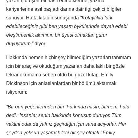
yazarın, bu şöhreti nasıl edindiklerine, yazma
kariyerlerine asıl başladıklarına dâir ilgi çekici bilgiler
sunuyor. Hatta kitabın sunuşunda
“Kolaylıkla fark
edebileceğiniz gibi ben yaşam öykülerinde dayalı edebi
eleştirmenlik akımının bir üyesi olmaktan gurur
duyuyorum.”
diyor.
Hakkında hemen hiçbir şey bilmediğim yazarları tanımam
için bir araç ve okuduğum yazarları daha faklı bir gözle
tekrar okumama sebep oldu bu güzel kitap. Emily
Dickinson için anlatılanlardan bir bölümü aktarmak
istiyorum:
“Bir gün yeğenlerinden biri ‘Farkında mısın, bilmem, hala’
dedi, ‘İnsanlar senin hakkında konuşup duruyor. Tüm
vaktini odanda yalnız geçirdiğin için sana acıyorlar. Her
şeyden yoksun yaşamak feci bir şey olmalı.’ Emily