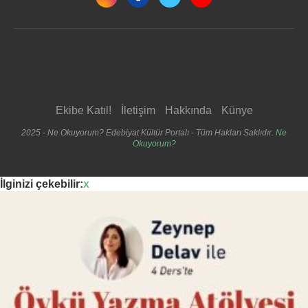
Ekibe Katıl!
İletişim
Hakkında
Künye
2025 - Ne Okuyorum? Edebiyat Kültür Portalı - Tüm Hakları Saklıdır.
Ne
Okuyorum?
İlginizi çekebilir:
x