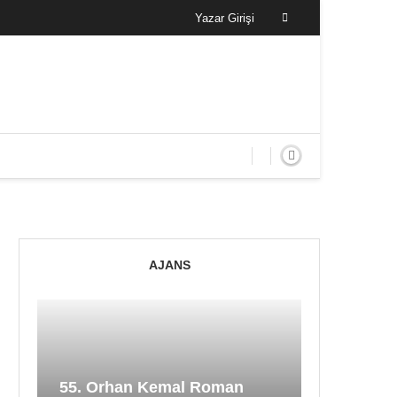
Yazar Girişi
AJANS
55. Orhan Kemal Roman