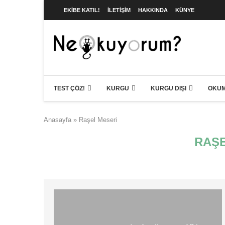
EKIBE KATIL!
İLETIŞIM
HAKKINDA
KÜNYE
TEST ÇÖZ!
KURGU
KURGU DIŞI
OKUM
Anasayfa
»
Raşel Meseri
RAŞE