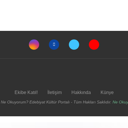
Ekibe Katıl!
İletişim
Hakkında
Künye
 Ne Okuyorum? Edebiyat Kültür Portalı - Tüm Hakları Saklıdır.
Ne Oku