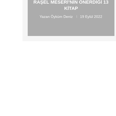
RAŞEL MESERI’NIN ÖNERDIĞI 13
KITAP
Yazan
Öyküm Deniz
19 Eylül 2022