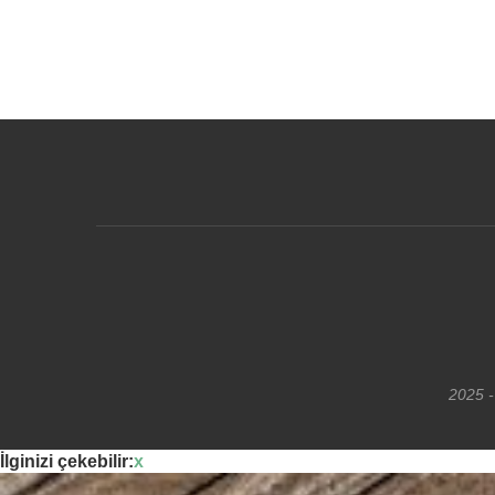
2025 -
İlginizi çekebilir:
x