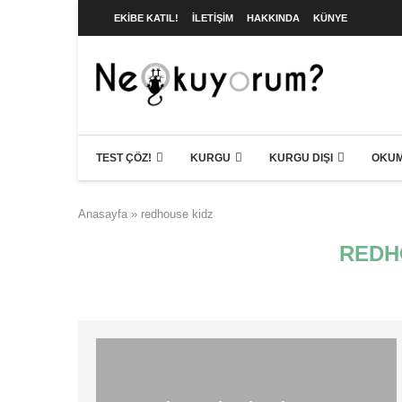
EKIBE KATIL!
İLETIŞIM
HAKKINDA
KÜNYE
TEST ÇÖZ!
KURGU
KURGU DIŞI
OKUM
Anasayfa
»
redhouse kidz
REDH