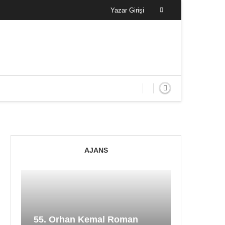
Yazar Girişi
AJANS
55. Orhan Kemal Roman