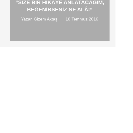
“SIZE BIR HIKÂYE ANLATACAĞIM,
BEĞENIRSENIZ NE ALÂ!”
Yazan
Gizem Aktaş
10 Temmuz 2016