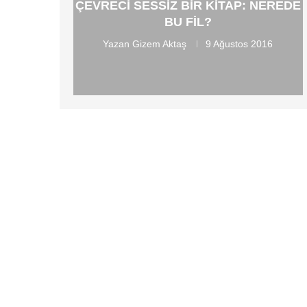
ÇEVRECI SESSIZ BIR KITAP: NEREDE
BU FIL?
Yazan
Gizem Aktaş
9 Ağustos 2016