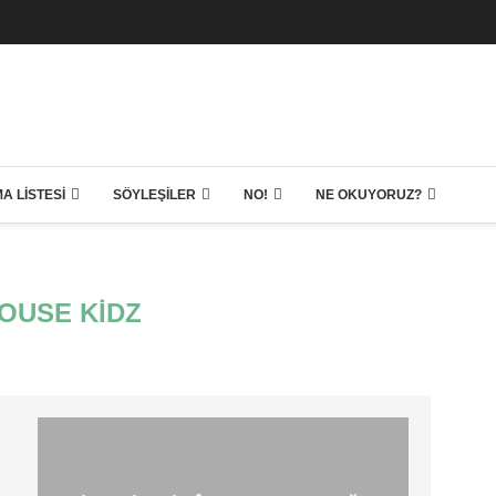
A LISTESI
SÖYLEŞILER
NO!
NE OKUYORUZ?
OUSE KIDZ