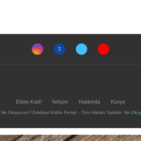
Ekibe Katıl!
İletişim
Hakkında
Künye
 Ne Okuyorum? Edebiyat Kültür Portalı - Tüm Hakları Saklıdır.
Ne Oku