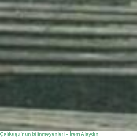
Çalıkuşu’nun bilinmeyenleri – İrem Alaydın