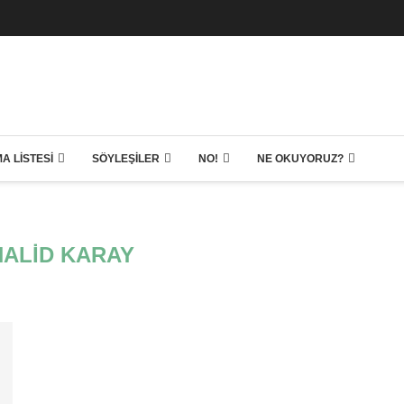
A LISTESI
SÖYLEŞILER
NO!
NE OKUYORUZ?
HALID KARAY