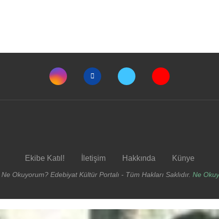
Ekibe Katıl!
İletişim
Hakkında
Künye
 Ne Okuyorum? Edebiyat Kültür Portalı - Tüm Hakları Saklıdır.
Ne Oku