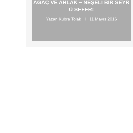
AĞAÇ VE AHLÂK – NEŞELI BIR SEYR
Ü SEFER!
Yazan
Kübra Tolak
11 Mayıs 2016