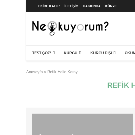
EKIBE KATIL!
İLETIŞIM
HAKKINDA
KÜNYE
TEST ÇÖZ!
KURGU
KURGU DIŞI
OKUM
Anasayfa
»
Refik Halid Karay
REFIK 