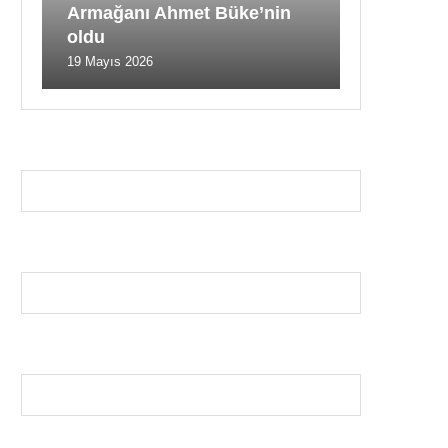
Armağanı Ahmet Büke’nin
oldu
19 Mayıs 2026