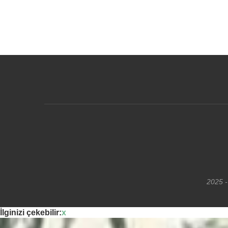
2025 -
İlginizi çekebilir:
x