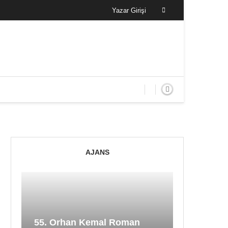
Yazar Girişi
AJANS
55. Orhan Kemal Roman