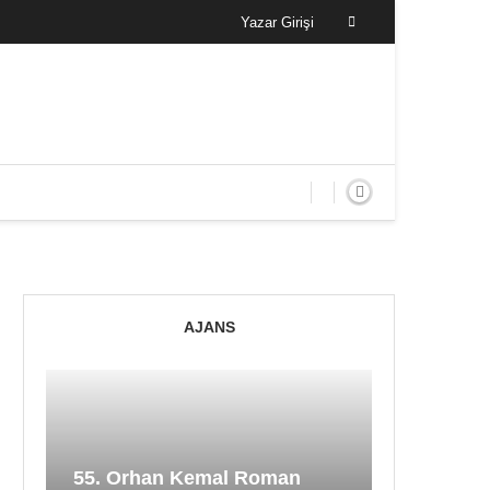
Yazar Girişi
AJANS
55. Orhan Kemal Roman