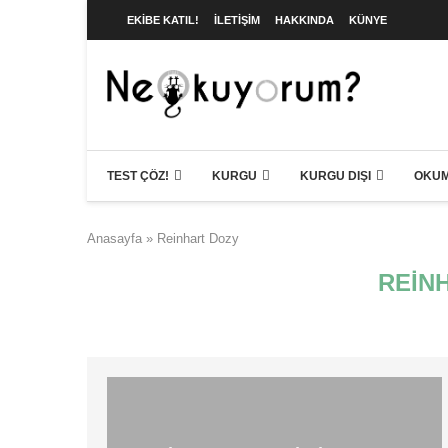
EKIBE KATIL!
İLETIŞIM
HAKKINDA
KÜNYE
TEST ÇÖZ!
KURGU
KURGU DIŞI
OKUM
Anasayfa
»
Reinhart Dozy
REIN