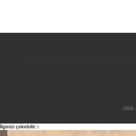
2025 -
İlginizi çekebilir:
x