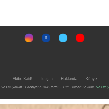
Ekibe Katıl!
İletişim
Hakkında
Künye
 Ne Okuyorum? Edebiyat Kültür Portalı - Tüm Hakları Saklıdır.
Ne Oku