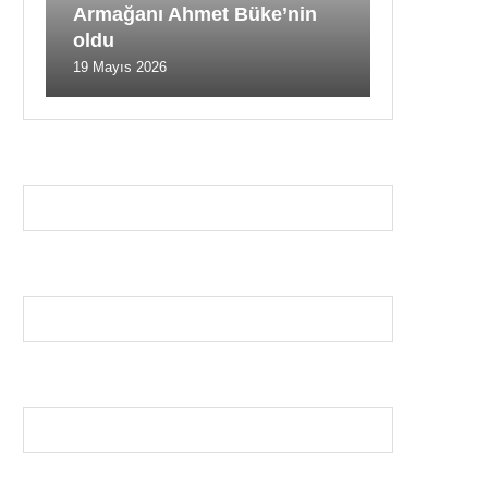
Armağanı Ahmet Büke’nin
oldu
19 Mayıs 2026