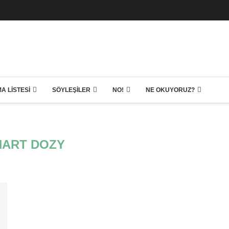
A LISTESI
SÖYLEŞILER
NO!
NE OKUYORUZ?
HART DOZY