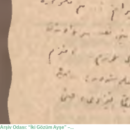
Arşiv Odası: “İki Gözüm Ayşe” –...