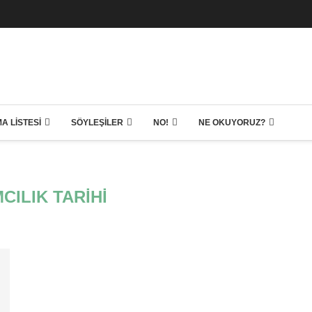
A LISTESI
SÖYLEŞILER
NO!
NE OKUYORUZ?
CILIK TARIHI