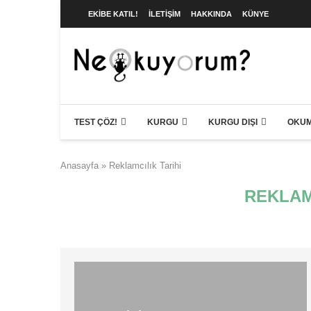
EKIBE KATIL!
İLETIŞIM
HAKKINDA
KÜNYE
TEST ÇÖZ!
KURGU
KURGU DIŞI
OKUM
Anasayfa
»
Reklamcılık Tarihi
REKLAM