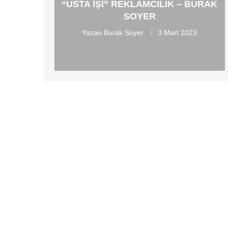
“USTA İŞI” REKLAMCILIK – BURAK
SOYER
Yazan
Burak Soyer
3 Mart 2023