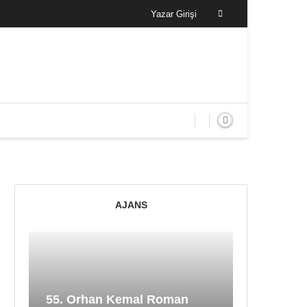
Yazar Girişi
AJANS
55. Orhan Kemal Roman