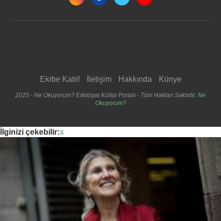
Ekibe Katıl!
İletişim
Hakkında
Künye
2025 - Ne Okuyorum? Edebiyat Kültür Portalı - Tüm Hakları Saklıdır.
Ne
Okuyorum?
İlginizi çekebilir:
x