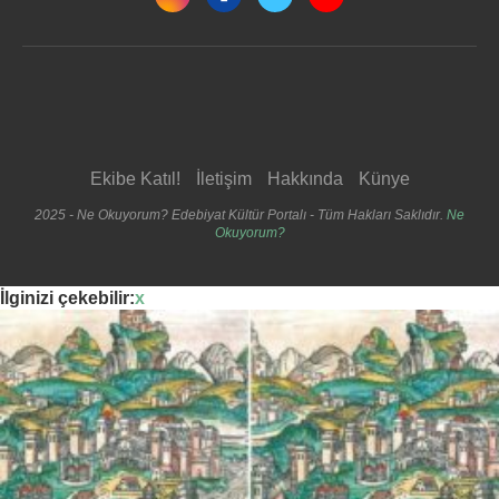
Ekibe Katıl!
İletişim
Hakkında
Künye
2025 - Ne Okuyorum? Edebiyat Kültür Portalı - Tüm Hakları Saklıdır.
Ne
Okuyorum?
İlginizi çekebilir:
x