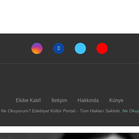
Ekibe Katıl!
İletişim
Hakkında
Künye
 Ne Okuyorum? Edebiyat Kültür Portalı - Tüm Hakları Saklıdır.
Ne Oku