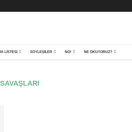
A LISTESI
SÖYLEŞILER
NO!
NE OKUYORUZ?
SAVAŞLARI