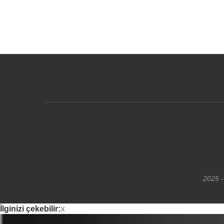
2025 -
İlginizi çekebilir:
x