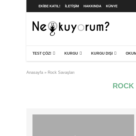
EKIBE KATIL!
İLETIŞIM
HAKKINDA
KÜNYE
TEST ÇÖZ!
KURGU
KURGU DIŞI
OKUM
Anasayfa
»
Rock Savaşları
ROCK 