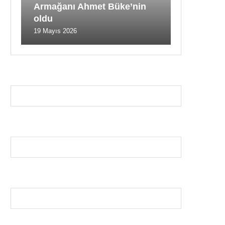
Armağanı Ahmet Büke’nin
oldu
19 Mayıs 2026