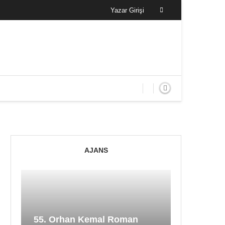
Yazar Girişi
AJANS
55. Orhan Kemal Roman