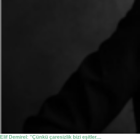
Elif Demirel: “Çünkü çaresizlik bizi eşitler....