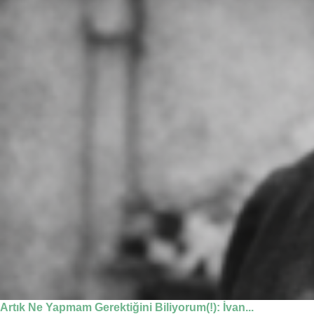
Artık Ne Yapmam Gerektiğini Biliyorum(!): İvan...