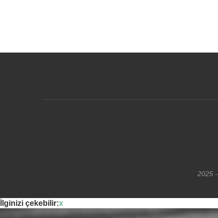
2025 -
İlginizi çekebilir:
x