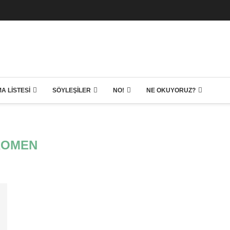
A LISTESI
SÖYLEŞILER
NO!
NE OKUYORUZ?
ROMEN