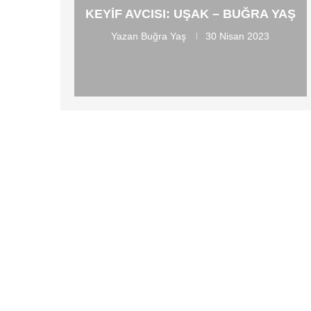
KEYIF AVCISI: UŞAK – BUĞRA YAŞ
Yazan
Buğra Yaş
30 Nisan 2023