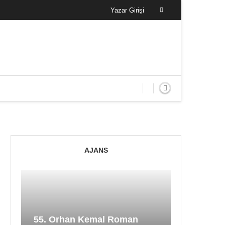
Yazar Girişi
AJANS
55. Orhan Kemal Roman