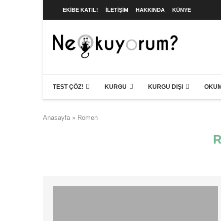
EKIBE KATIL!
İLETIŞIM
HAKKINDA
KÜNYE
TEST ÇÖZ!
KURGU
KURGU DIŞI
OKUM
Anasayfa
»
Romen