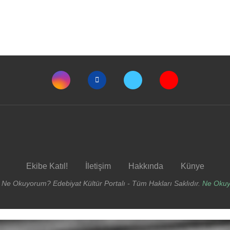
Ekibe Katıl!
İletişim
Hakkında
Künye
 Ne Okuyorum? Edebiyat Kültür Portalı - Tüm Hakları Saklıdır.
Ne Oku